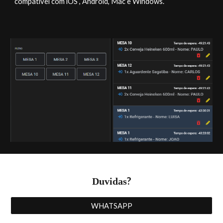
compatível com iOS , Android, Mac e Windows.
?
Duvidas
WHATSAPP