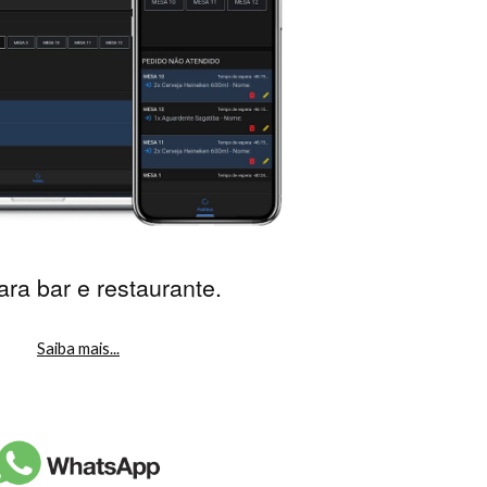
ara 
bar e restaurante
.
Saiba mais...