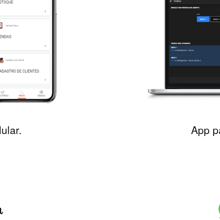
ular.
App p